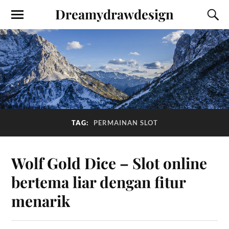
Dreamydrawdesign
TAG:
PERMAINAN SLOT
Wolf Gold Dice – Slot online
bertema liar dengan fitur
menarik