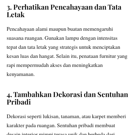
3. Perhatikan Pencahayaan dan Tata
Letak
Pencahayaan alami maupun buatan memengaruhi
suasana ruangan. Gunakan lampu dengan intensitas
tepat dan tata letak yang strategis untuk menciptakan
kesan luas dan hangat. Selain itu, penataan furnitur yang
rapi mempermudah akses dan meningkatkan
kenyamanan.
4. Tambahkan Dekorasi dan Sentuhan
Pribadi
Dekorasi seperti lukisan, tanaman, atau karpet memberi
karakter pada ruangan. Sentuhan pribadi membuat
desain interior mimpi terasa unik dan berbeda dari