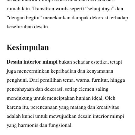
rumah lain. Transition words seperti “selanjutnya” dan
“dengan begitu” menekankan dampak dekorasi terhadap
keseluruhan desain.
Kesimpulan
Desain interior mimpi
bukan sekadar estetika, tetapi
juga mencerminkan kepribadian dan kenyamanan
penghuni. Dari pemilihan tema, warna, furnitur, hingga
pencahayaan dan dekorasi, setiap elemen saling
mendukung untuk menciptakan hunian ideal. Oleh
karena itu, perencanaan yang matang dan kreativitas
adalah kunci untuk mewujudkan desain interior mimpi
yang harmonis dan fungsional.