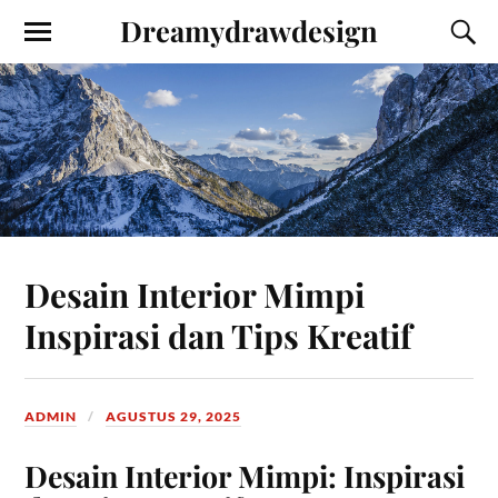
Dreamydrawdesign
Desain Interior Mimpi
Inspirasi dan Tips Kreatif
ADMIN
AGUSTUS 29, 2025
Desain Interior Mimpi: Inspirasi