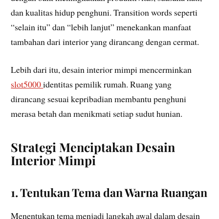
dan kualitas hidup penghuni. Transition words seperti
“selain itu” dan “lebih lanjut” menekankan manfaat
tambahan dari interior yang dirancang dengan cermat.
Lebih dari itu, desain interior mimpi mencerminkan
slot5000
identitas pemilik rumah. Ruang yang
dirancang sesuai kepribadian membantu penghuni
merasa betah dan menikmati setiap sudut hunian.
Strategi Menciptakan Desain
Interior Mimpi
1. Tentukan Tema dan Warna Ruangan
Menentukan tema menjadi langkah awal dalam desain