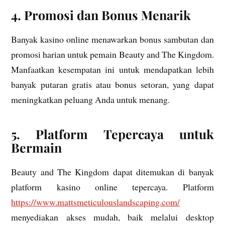
4. Promosi dan Bonus Menarik
Banyak kasino online menawarkan bonus sambutan dan
promosi harian untuk pemain Beauty and The Kingdom.
Manfaatkan kesempatan ini untuk mendapatkan lebih
banyak putaran gratis atau bonus setoran, yang dapat
meningkatkan peluang Anda untuk menang.
5. Platform Tepercaya untuk
Bermain
Beauty and The Kingdom dapat ditemukan di banyak
platform kasino online tepercaya. Platform
https://www.mattsmeticulouslandscaping.com/
menyediakan akses mudah, baik melalui desktop