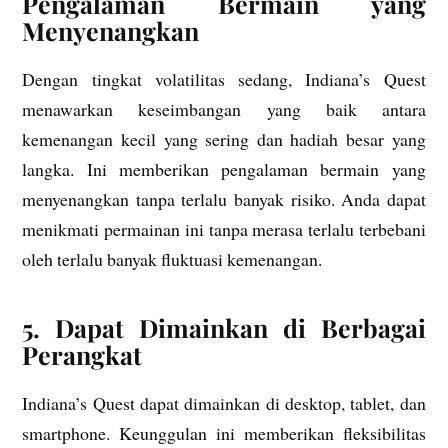
Pengalaman Bermain yang
Menyenangkan
Dengan tingkat volatilitas sedang, Indiana’s Quest
menawarkan keseimbangan yang baik antara
kemenangan kecil yang sering dan hadiah besar yang
langka. Ini memberikan pengalaman bermain yang
menyenangkan tanpa terlalu banyak risiko. Anda dapat
menikmati permainan ini tanpa merasa terlalu terbebani
oleh terlalu banyak fluktuasi kemenangan.
5. Dapat Dimainkan di Berbagai
Perangkat
Indiana’s Quest dapat dimainkan di desktop, tablet, dan
smartphone. Keunggulan ini memberikan fleksibilitas