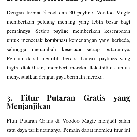
Dengan format 5 reel dan 30 payline, Voodoo Magic
memberikan peluang menang yang lebih besar bagi
pemainnya. Setiap payline memberikan kesempatan
untuk mencetak kombinasi kemenangan yang berbeda,
sehingga menambah keseruan setiap putarannya.
Pemain dapat memilih berapa banyak paylines yang
ingin diaktifkan, memberi mereka fleksibilitas untuk
menyesuaikan dengan gaya bermain mereka.
3. Fitur Putaran Gratis yang
Menjanjikan
Fitur Putaran Gratis di Voodoo Magic menjadi salah
satu daya tarik utamanya. Pemain dapat memicu fitur ini