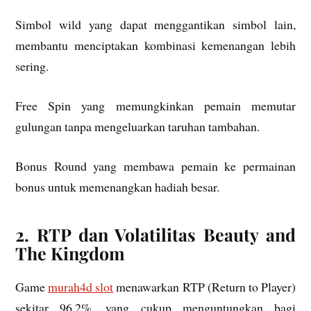
Simbol wild yang dapat menggantikan simbol lain,
membantu menciptakan kombinasi kemenangan lebih
sering.
Free Spin yang memungkinkan pemain memutar
gulungan tanpa mengeluarkan taruhan tambahan.
Bonus Round yang membawa pemain ke permainan
bonus untuk memenangkan hadiah besar.
2. RTP dan Volatilitas Beauty and
The Kingdom
Game
murah4d slot
menawarkan RTP (Return to Player)
sekitar 96,2%, yang cukup menguntungkan bagi