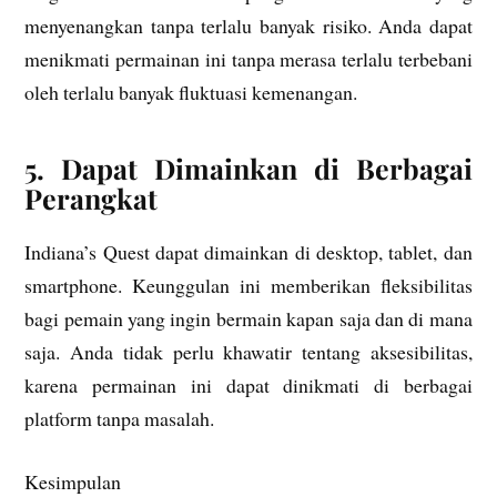
menyenangkan tanpa terlalu banyak risiko. Anda dapat
menikmati permainan ini tanpa merasa terlalu terbebani
oleh terlalu banyak fluktuasi kemenangan.
5. Dapat Dimainkan di Berbagai
Perangkat
Indiana’s Quest dapat dimainkan di desktop, tablet, dan
smartphone. Keunggulan ini memberikan fleksibilitas
bagi pemain yang ingin bermain kapan saja dan di mana
saja. Anda tidak perlu khawatir tentang aksesibilitas,
karena permainan ini dapat dinikmati di berbagai
platform tanpa masalah.
Kesimpulan